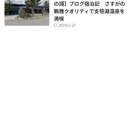
の謌】ブログ宿泊記 さすがの
鶴雅クオリティで支笏湖温泉を
満喫
2024/1/27