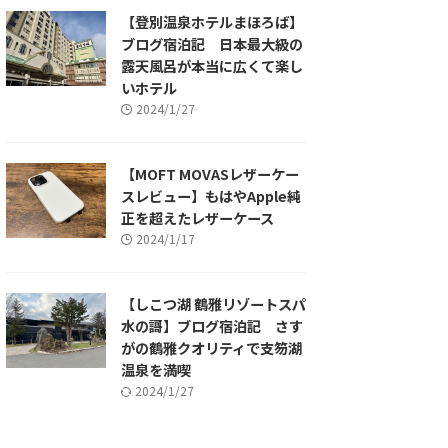
【登別温泉ホテルまほろば】
ブログ宿泊記 日本最大級の
露天風呂が本当に広くて楽し
いホテル
2024/1/27
【MOFT MOVASレザーケー
スレビュー】もはやApple純
正を超えたレザーケース
2024/1/17
【しこつ湖 鶴雅リゾートスパ
水の謌】ブログ宿泊記 さす
がの鶴雅クオリティで支笏湖
温泉を満喫
2024/1/27