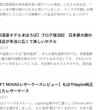
蛇口直結型の浄水器を使い続けていた毎日。これさえあれば、一
しい水が飲み続けられると信じていました。 ところが引越しを機
を飲むことにおいては無敵だった生活が失われてしまったので
..
別温泉ホテルまほろば】ブログ宿泊記 日本最大級の
風呂が本当に広くて楽しいホテル
4/1/27
の温泉といえば“登別温泉“。 そんな登別温泉の中でも、総客室数
室と最大級の規模を誇るのが『ホテルまほろば』です。 それだけの
シティがあるということは、大浴場ももちろんデカデカ。登別温
FT MOVASレザーケースレビュー】もはやApple純正
えたレザーケース
4/1/17
ne15シリーズをスルーし、Lightning端子の亡霊としてiPhone14Pro
続ける選択をしました。 ただ当然“飽き“がくるわけで、せめて装