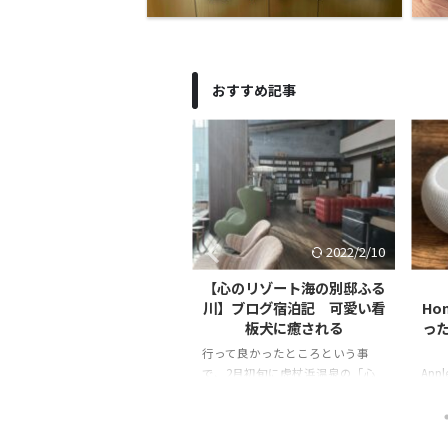
おすすめ記事
2023/10/27
2022/2/10
両面使える洗濯ネットレビ
【心のリゾート海の別邸ふる
ー】無印良品が送り出す、
川】ブログ宿泊記 可愛い看
Ho
弱点を克服した洗濯ネット
板犬に癒される
っ
ット素材の衣類や色落ちを抑え
行って良かったところという事
い衣類を洗濯するときに欠かせ
で、2月初旬に虎杖浜温泉の「心
Ap
いのが“洗濯ネット“です。 これ
のリゾート海の別邸ふる川」に宿
ある「
での人生、どこで買ったのかも
泊してきました。 じゃらん北海道
2台
い出せないレベルの適当な洗濯
の2020年口コミランキングで第1
生が