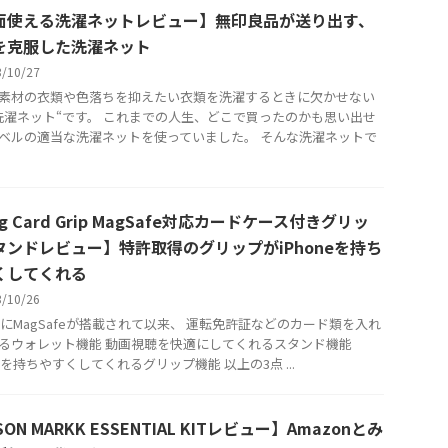
面使える洗濯ネットレビュー】無印良品が送り出す、
を克服した洗濯ネット
3/10/27
素材の衣類や色落ちを抑えたい衣類を洗濯するときに欠かせない
洗濯ネット“です。 これまでの人生、どこで買ったのかも思い出せ
ベルの適当な洗濯ネットを使っていました。 そんな洗濯ネットで
g Card Grip MagSafe対応カードケース付きグリッ
タンドレビュー】特許取得のグリップがiPhoneを持ち
くしてくれる
3/10/26
oneにMagSafeが搭載されて以来、 運転免許証などのカード類を入れ
るウォレット機能 動画視聴を快適にしてくれるスタンド機能
neを持ちやすくしてくれるグリップ機能 以上の3点 ...
SON MARKK ESSENTIAL KITレビュー】Amazonとみ