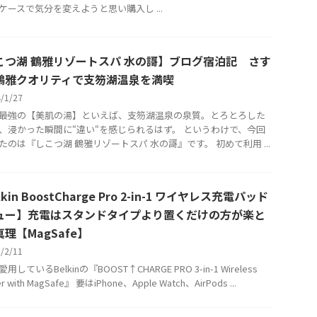
ケースで気分を変えようと思い購入し ...
こつ湖 鶴雅リゾートスパ 水の謌】ブログ宿泊記 さす
鶴雅クオリティで支笏湖温泉を満喫
4/1/27
最強の【美肌の湯】といえば、支笏湖温泉の泉質。とろとろした
、浸かった瞬間に“違い“を感じられるはず。 というわけで、今回
たのは『しこつ湖 鶴雅リゾートスパ 水の謌』です。 初めて利用 ...
kin BoostCharge Pro 2-in-1 ワイヤレス充電パッド
ュー】充電はスタンドタイプより置くだけの方が楽と
理【MagSafe】
5/2/11
用しているBelkinの『BOOST↑CHARGE PRO 3-in-1 Wireless
er with MagSafe』 要はiPhone、Apple Watch、AirPods ...