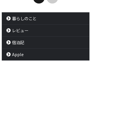
ままでした。思考停止して
横になったりしてソファ大好きで
脱衣場
ですよね。 冷静に考えたら
す。そんな酷使されたソファだか
ニュー
歯磨きの仕方なんてよく知
らいつの間にか皮脂汚れとか汗の
ジは完
暮らしのこと
ですし、そもそも歯磨き自
匂いがついてしまったのでしょ
別万世
倒。そんなある日、電動歯
う。 布製のソファだけど洗濯はで
者です。
レビュー
だったら、短時間かつ丁寧
きないし、消臭スプレーを振り撒
したけ
きができて捗りそうと考え
いても匂いが戻ってきてしまいま
で宿を
宿泊記
です。 とはいえ一口に電動
す。 ということで、目をつけたの
増えて嬉
シといっても種類も様々
が重曹でした。料理にも掃除にも
とで宿
Apple
段もピンキリなので選び疲
使える最強の粉でソファの消臭に
ます。 
まいます。 そこで救世主と
成功したので手順を紹介しよう ...
料金 今
のがAmazonのセールで見
ルとい
HILIPS ...
温泉を目