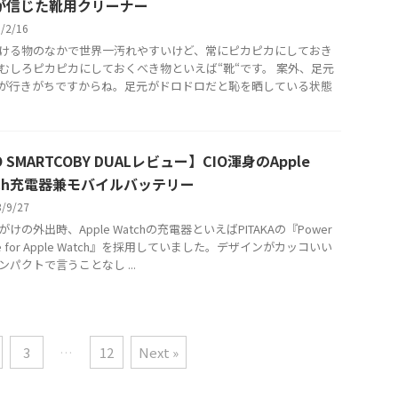
が信じた靴用クリーナー
5/2/16
ける物のなかで世界一汚れやすいけど、常にピカピカにしておき
むしろピカピカにしておくべき物といえば“靴“です。 案外、足元
が行きがちですからね。足元がドロドロだと恥を晒している状態
O SMARTCOBY DUALレビュー】CIO渾身のApple
tch充電器兼モバイルバッテリー
3/9/27
けの外出時、Apple Watchの充電器といえばPITAKAの『Power
le for Apple Watch』を採用していました。デザインがカッコいい
ンパクトで言うことなし ...
3
…
12
Next »