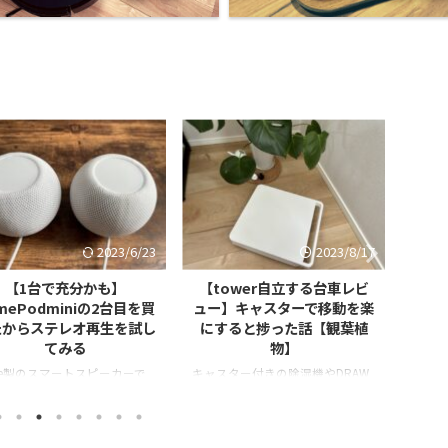
2023/6/23
2023/8/17
【1台で充分かも】
【tower自立する台車レビ
【フ
mePodminiの2台目を買
ュー】キャスターで移動を楽
ー 
たからステレオ再生を試し
にすると捗った話【観葉植
ュー
てみる
物】
ple製のスマートスピーカーで
キャスター付きの除湿機やDRAW
毎日朝
HomePod mini」 どうやら
A LINE(ドローアライン)を手に入
が歯磨
使いすると音楽のステレオ再
れて以来、キャスターのおかげで
中なの
可能らしい。ということで
手軽に移動ができる快適さにハマ
ら伝わ