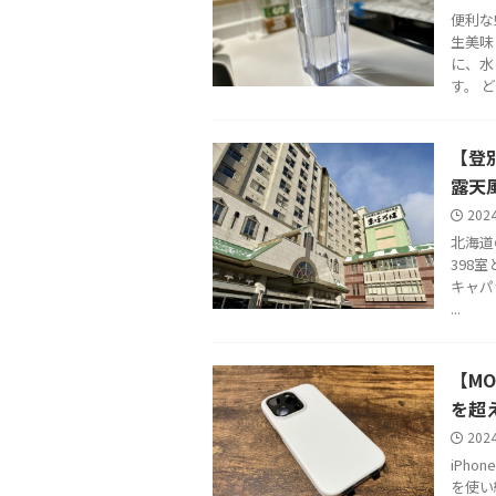
便利な
生美味
に、水
す。 ど .
【登
露天
202
北海道
398
キャパ
...
【MO
を超
202
iPho
を使い