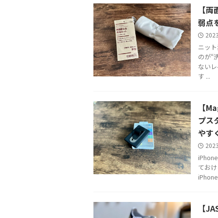
【両
弱点
202
ニット
のが“
ないレ
す ...
【Ma
プス
やす
202
iPh
ておけ
iPho
【JA