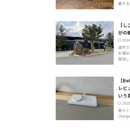
着する
【し
がの
202
道内で
お湯は
宿泊し
【Bel
レビ
いう真
202
長らく愛
Charg