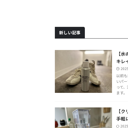
ットを使っていました。 そんな
位に輝いた宿です。 その名の通
Hom
濯ネットですが、1つ決定的な
り、心の底から満たされるホテル
まし
点があったのです。それはいつ
でした。さっそく宿泊記書いてい
んで
間にか裏返しになっていてファ
こうと思います。 心のリゾート海
ちで
ナーが閉じにくいという悲しみ
の別邸ふる川の宿泊プランと料金
た訳
背負うこと。 洗濯前、またいつ
今回、予約したのは1泊2食付きの
だの
新しい記事
の様に悲しんでいると“いつの
スタンダードプラン。2人で約4万
り無
にか裏返っている地獄“を味わ
3千円です。 北海道の冬はオフシ
mi
心配がない「洗濯ネット」が無
ーズンなので比較的安かったので
てみ
【水
良品から販売されていると朗報
すが、ハイクラスの宿であること
ます。
受けたわけです。 そして気がつ
は間違いありません。 心のリゾー
ットア
キレ
と手元にあった『両 ...
ト海の別邸ふる ...
...
202
以前も
いパー
って、
ます。 .
【ク
手軽
202