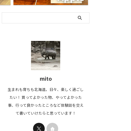
2022/3/17
2021/11/15
mito
ィリップス ソニッケア
【効果絶大】重曹で布製ソフ
【登
生まれも育ちも北海道。日々、楽しく過ごし
プロテクトクリーンレビ
ァの消臭をしてみる
記 リ
】電動歯ブラシに迷った
トラン
たい！ 買ってよかった物、やってよかった
購入からだいたい半年たった布製
らまずはこれ
ソファがなんだか匂う。少なくて
事、行って良かったところなど体験談を交え
晩に必ず行うルーティーン
も購入当時の匂いではありませ
登別温
て書いていけたらと思っています！
き。便利になっていく世の
ん。 自分の家にいて、寝てるとき
世閣っ
に、なぜか歯磨きは古来か
以外はほぼソファにいるので確か
けていま
る手動ブラッシング（手磨
に酷使しています。座ってみたり
れてみ