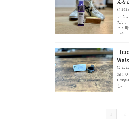
んな
202
身につ
たい、
って目
でも ...
【CI
Wa
202
泊まりが
Dong
し、コ
1
2