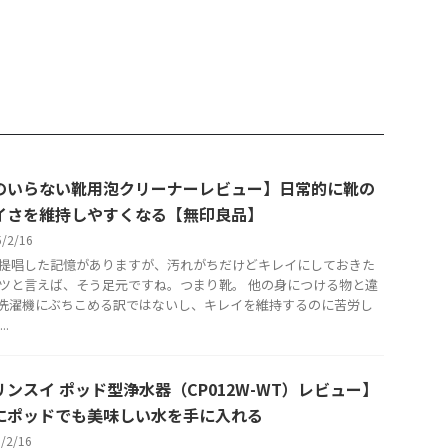
ePod miniの2台目買ってみ
ってしまいました。 で、大きくな
き）の
た。色々な方のレビューを読
ってきて移動させるのが面倒にな
いるん
みると2台使いが推奨されが
ってきた『モンステラ』の植木鉢
正しい
したし、割と思考停止で買っ
にもキャスターが付いていれば、
らない
です。 ステレオだのモノラル
と夢見るようになったのはもはや
体が面
音質についてそこまでこだわ
必然です。 ということで、導入し
ブラシ
いマンが、2台のHomePod
たのが山崎実業の“tower“シリー
な歯磨
niによるステレオ再生を体感し
ズ『自立する台車』でした。困っ
たわけ
た感想を書いていこうと思い
たときは山崎実業って感じでレビ
歯ブラ
のいらない靴用泡クリーナーレビュー】日常的に靴の
 HomePod mini2台目のセ
ューしていこうと思います。 実
で、値
ップ さて、HomePod mini
は移動させる機会が多い植木鉢 家
れてし
イさを維持しやすくなる【無印良品】
に迎え入れてから今日まで自由に
なった
5/2/16
気ま ...
つけた「P
提唱した記憶がありますが、汚れがちだけどキレイにしておきた
ツと言えば、そう足元ですね。つまり靴。 他の身につける物と違
洗濯機にぶちこめる訳ではないし、キレイを維持するのに苦労し
..
リンスイ ポッド型浄水器（CP012W-WT）レビュー】
にポッドでも美味しい水を手に入れる
5/2/16