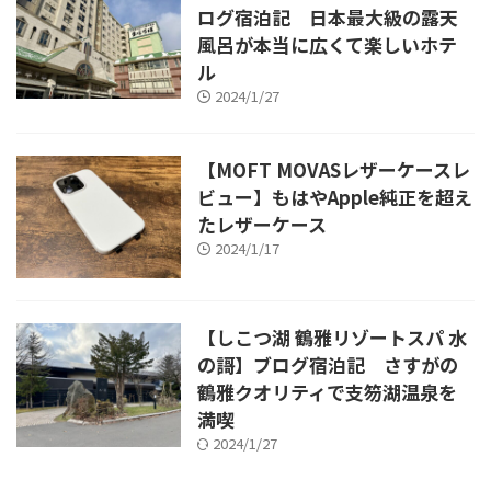
ログ宿泊記 日本最大級の露天
風呂が本当に広くて楽しいホテ
ル
2024/1/27
【MOFT MOVASレザーケースレ
ビュー】もはやApple純正を超え
たレザーケース
2024/1/17
【しこつ湖 鶴雅リゾートスパ 水
の謌】ブログ宿泊記 さすがの
鶴雅クオリティで支笏湖温泉を
満喫
2024/1/27