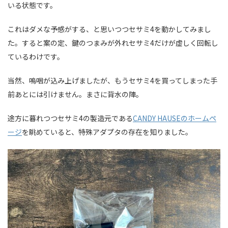
いる状態です。
これはダメな予感がする、と思いつつセサミ4を動かしてみまし
た。すると案の定、鍵のつまみが外れセサミ4だけが虚しく回転し
ているわけです。
当然、嗚咽が込み上げましたが、もうセサミ4を買ってしまった手
前あとには引けません。まさに背水の陣。
途方に暮れつつセサミ4の製造元である
CANDY HAUSEのホームペ
ージ
を眺めていると、特殊アダプタの存在を知りました。